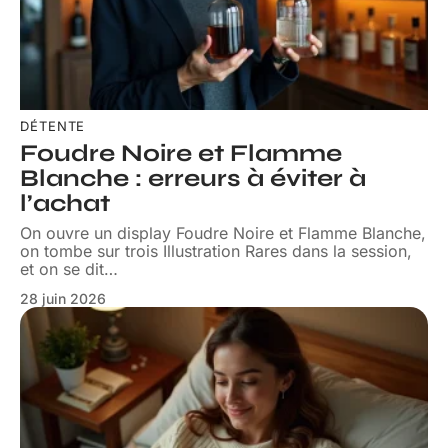
DÉTENTE
Foudre Noire et Flamme
Blanche : erreurs à éviter à
l’achat
On ouvre un display Foudre Noire et Flamme Blanche,
on tombe sur trois Illustration Rares dans la session,
et on se dit
…
28 juin 2026