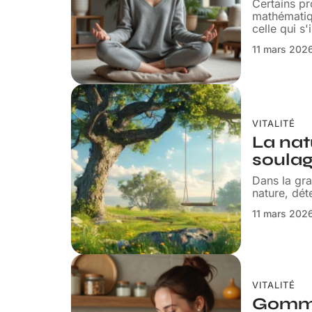
Certains pr
mathématiq
celle qui s
11 mars 202
VITALITÉ
La na
soula
Dans la gr
nature, dét
11 mars 202
VITALITÉ
Gommag