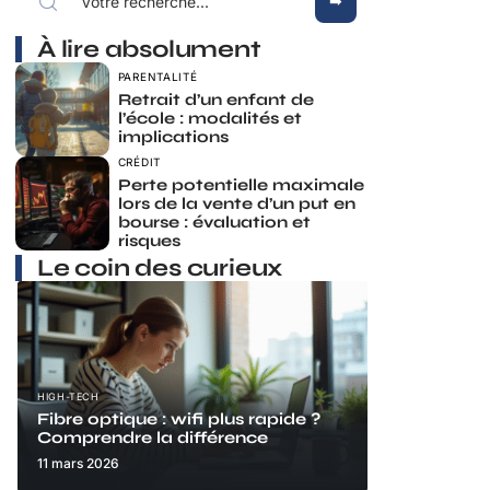
À lire absolument
PARENTALITÉ
Retrait d’un enfant de
l’école : modalités et
implications
CRÉDIT
Perte potentielle maximale
lors de la vente d’un put en
bourse : évaluation et
risques
Le coin des curieux
HIGH-TECH
Fibre optique : wifi plus rapide ?
Comprendre la différence
11 mars 2026