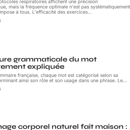
otocoles respiratoires affichent une précision
ue, mais la fréquence optimale n'est pas systématiquemen
'impose à tous. L'efficacité des exercices
…
6
ture grammaticale du mot
gement expliquée
ammaire française, chaque mot est catégorisé selon sa
erminant ainsi son rôle et son usage dans une phrase. Le
…
6
e corporel naturel fait maison :