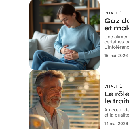
VITALITÉ
Gaz da
et mal
Une aliment
certaines p
L'intoléran
15 mai 2026
VITALITÉ
Le rôl
le tra
Au cœur de 
et la quali
14 mai 2026