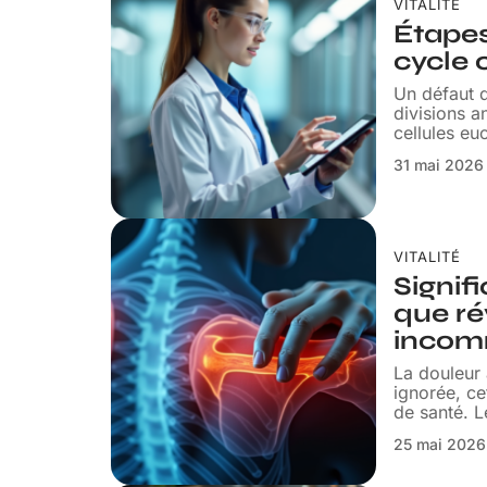
VITALITÉ
Étapes
cycle 
Un défaut d
divisions a
cellules eu
31 mai 2026
VITALITÉ
Signif
que ré
incom
La douleur 
ignorée, c
de santé. 
25 mai 2026