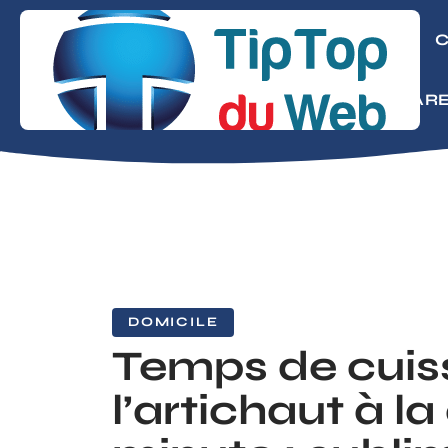
CONSEILS
C
MODE
PARE
DOMICILE
Temps de cuis
l’artichaut à l