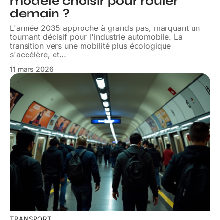
modèle choisir pour rouler
demain ?
L'année 2035 approche à grands pas, marquant un
tournant décisif pour l'industrie automobile. La
transition vers une mobilité plus écologique
s'accélère, et
…
11 mars 2026
TRANSPORT