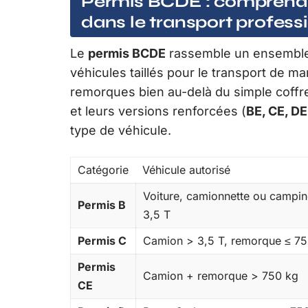
Permis BCDE : comprendre 
dans le transport profess
Le
permis BCDE
rassemble un ensembl
véhicules taillés pour le transport de m
remorques bien au-delà du simple coffre
et leurs versions renforcées (
BE, CE, DE
type de véhicule.
Catégorie
Véhicule autorisé
Voiture, camionnette ou campin
Permis B
3,5 T
Permis C
Camion > 3,5 T, remorque ≤ 75
Permis
Camion + remorque > 750 kg
CE