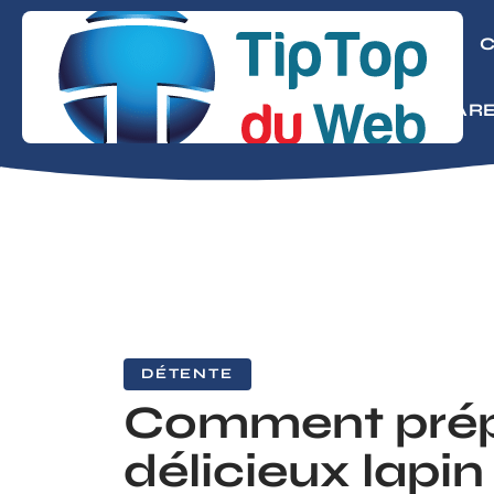
CONSEILS
C
MODE
PARE
DÉTENTE
Comment prép
délicieux lapin 