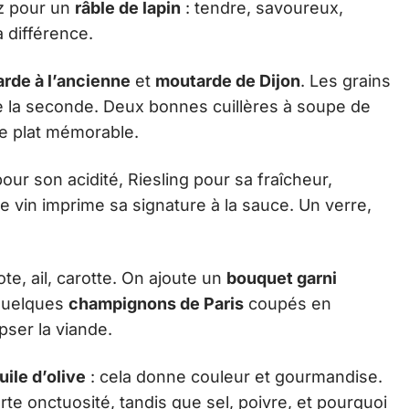
ez pour un
râble de lapin
: tendre, savoureux,
la différence.
rde à l’ancienne
et
moutarde de Dijon
. Les grains
e la seconde. Deux bonnes cuillères à soupe de
ce plat mémorable.
our son acidité, Riesling pour sa fraîcheur,
e vin imprime sa signature à la sauce. Un verre,
te, ail, carotte. On ajoute un
bouquet garni
 Quelques
champignons de Paris
coupés en
pser la viande.
uile d’olive
: cela donne couleur et gourmandise.
te onctuosité, tandis que sel, poivre, et pourquoi