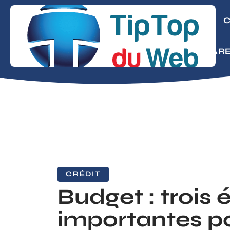
CONSEILS
C
MODE
PARE
CRÉDIT
Budget : trois 
importantes p