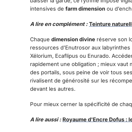
baisser la garde, ce rythme impose vigil
intensives de
farm dimension
ou d’ench
A lire en complément :
Teinture naturel
Chaque
dimension divine
réserve son lo
ressources d’Enutrosor aux labyrinthes
Xélorium, Ecaflipus ou Enurado. Accéder
rapidement une obligation ; mieux vaut m
des portails, sous peine de voir tous se
rivalisent de générosité sur les récompe
devant les autres.
Pour mieux cerner la spécificité de cha
A lire aussi :
Royaume d'Encre Dofus : le