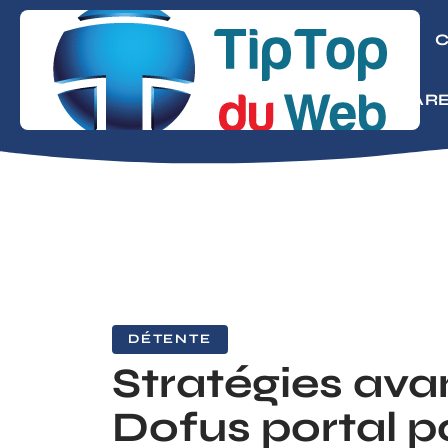
CONSEILS
C
MODE
PARE
DÉTENTE
Stratégies av
Dofus portal p